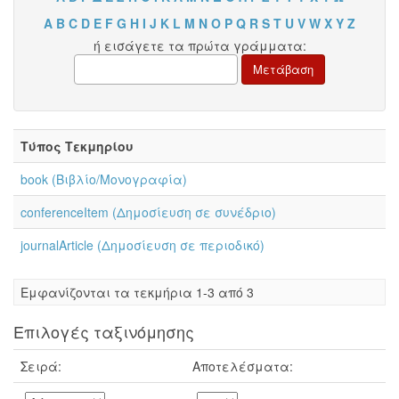
A
B
C
D
E
F
G
H
I
J
K
L
M
N
O
P
Q
R
S
T
U
V
W
X
Y
Z
ή εισάγετε τα πρώτα γράμματα:
Τύπος Τεκμηρίου
book (Βιβλίο/Μονογραφία)
conferenceItem (Δημοσίευση σε συνέδριο)
journalArticle (Δημοσίευση σε περιοδικό)
Eμφανίζονται τα τεκμήρια 1-3 από 3
Επιλογές ταξινόμησης
Σειρά:
Αποτελέσματα: