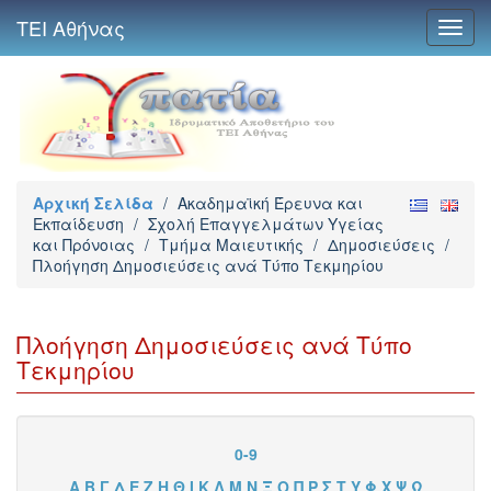
ΤΕΙ Αθήνας
Toggl
navig
Αρχική Σελίδα
/
Ακαδημαϊκή Έρευνα και
Εκπαίδευση
/
Σχολή Επαγγελμάτων Υγείας
και Πρόνοιας
/
Τμήμα Μαιευτικής
/
Δημοσιεύσεις
/
Πλοήγηση Δημοσιεύσεις ανά Τύπο Τεκμηρίου
Πλοήγηση Δημοσιεύσεις ανά Τύπο
Τεκμηρίου
0-9
Α
Β
Γ
Δ
Ε
Ζ
Η
Θ
Ι
Κ
Λ
Μ
Ν
Ξ
Ο
Π
Ρ
Σ
Τ
Υ
Φ
Χ
Ψ
Ω