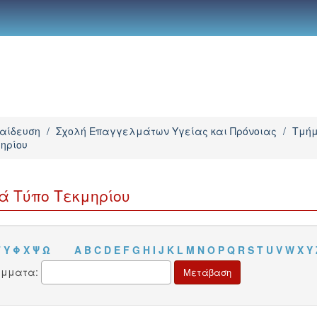
παίδευση
/
Σχολή Επαγγελμάτων Υγείας και Πρόνοιας
/
Τμήμ
μηρίου
ά Τύπο Τεκμηρίου
Τ
Υ
Φ
Χ
Ψ
Ω
A
B
C
D
E
F
G
H
I
J
K
L
M
N
O
P
Q
R
S
T
U
V
W
X
Y
άμματα: