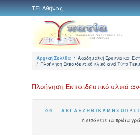
ΤΕΙ Αθήνας
Αρχική Σελίδα
/
Ακαδημαϊκή Έρευνα και Εκ
/
Πλοήγηση Εκπαιδευτικό υλικό ανά Τύπο Τεκ
Πλοήγηση Εκπαιδευτικό υλικό αν
0-9
Α
Β
Γ
Δ
Ε
Ζ
Η
Θ
Ι
Κ
Λ
Μ
Ν
Ξ
Ο
Π
Ρ
Σ
ή εισάγετε τα πρώτα γρ