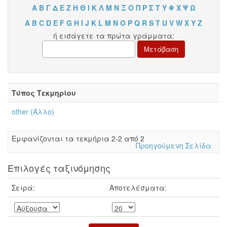
Α
Β
Γ
Δ
Ε
Ζ
Η
Θ
Ι
Κ
Λ
Μ
Ν
Ξ
Ο
Π
Ρ
Σ
Τ
Υ
Φ
Χ
Ψ
Ω
A
B
C
D
E
F
G
H
I
J
K
L
M
N
O
P
Q
R
S
T
U
V
W
X
Y
Z
ή εισάγετε τα πρώτα γράμματα:
Τύπος Τεκμηρίου
other (Άλλο)
Eμφανίζονται τα τεκμήρια 2-2 από 2
Προηγούμενη Σελίδα
Επιλογές ταξινόμησης
Σειρά:
Αποτελέσματα: