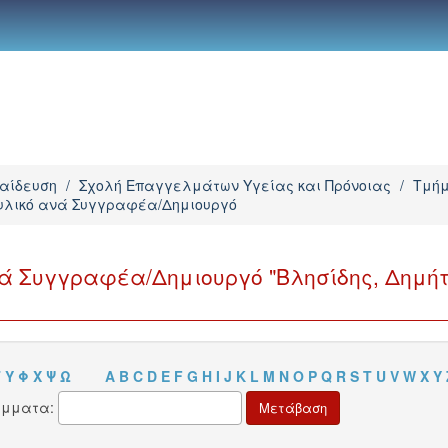
παίδευση
/
Σχολή Επαγγελμάτων Υγείας και Πρόνοιας
/
Τμήμ
 υλικό ανά Συγγραφέα/Δημιουργό
νά Συγγραφέα/Δημιουργό "Βλησίδης, Δημήτ
Τ
Υ
Φ
Χ
Ψ
Ω
A
B
C
D
E
F
G
H
I
J
K
L
M
N
O
P
Q
R
S
T
U
V
W
X
Y
άμματα: