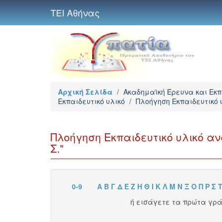
ΤΕΙ Αθήνας
Αρχική Σελίδα
/
Ακαδημαϊκή Έρευνα και Εκ
Εκπαιδευτικό υλικό
/
Πλοήγηση Εκπαιδευτικό
Πλοήγηση Εκπαιδευτικό υλικό α
Σ."
0-9
Α
Β
Γ
Δ
Ε
Ζ
Η
Θ
Ι
Κ
Λ
Μ
Ν
Ξ
Ο
Π
Ρ
Σ
ή εισάγετε τα πρώτα γρ