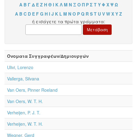
Α
Β
Γ
Δ
Ε
Ζ
Η
Θ
Ι
Κ
Λ
Μ
Ν
Ξ
Ο
Π
Ρ
Σ
Τ
Υ
Φ
Χ
Ψ
Ω
A
B
C
D
E
F
G
H
I
J
K
L
M
N
O
P
Q
R
S
T
U
V
W
X
Y
Z
ή εισάγετε τα πρώτα γράμματα:
Όνοματα Συγγραφέων/Δημιουργών
Ulivi, Lorenzo
Vallerga, Silvana
Van Oers, Pinner Roeland
Van Oers, W. T. H.
Verheijen, P. J. T.
Verheijen, W. T. H.
Wegner, Gerd