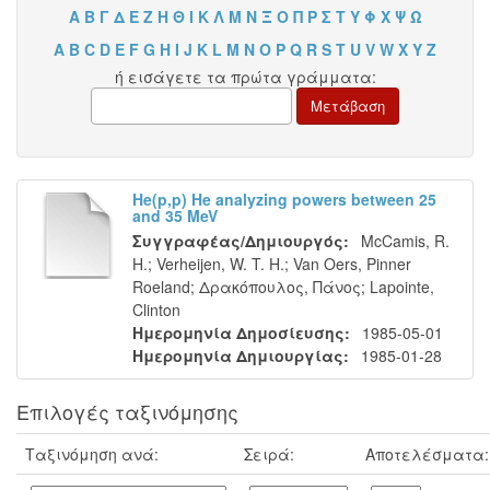
Α
Β
Γ
Δ
Ε
Ζ
Η
Θ
Ι
Κ
Λ
Μ
Ν
Ξ
Ο
Π
Ρ
Σ
Τ
Υ
Φ
Χ
Ψ
Ω
A
B
C
D
E
F
G
H
I
J
K
L
M
N
O
P
Q
R
S
T
U
V
W
X
Y
Z
ή εισάγετε τα πρώτα γράμματα:
He(p,p) He analyzing powers between 25
and 35 MeV
Συγγραφέας/Δημιουργός:
McCamis, R.
H.
;
Verheijen, W. T. H.
;
Van Oers, Pinner
Roeland
;
Δρακόπουλος, Πάνος
;
Lapointe,
Clinton
Ημερομηνία Δημοσίευσης:
1985-05-01
Ημερομηνία Δημιουργίας:
1985-01-28
Επιλογές ταξινόμησης
Ταξινόμηση ανά:
Σειρά:
Αποτελέσματα: