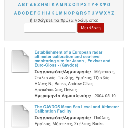
Α
Β
Γ
Δ
Ε
Ζ
Η
Θ
Ι
Κ
Λ
Μ
Ν
Ξ
Ο
Π
Ρ
Σ
Τ
Υ
Φ
Χ
Ψ
Ω
A
B
C
D
E
F
G
H
I
J
K
L
M
N
O
P
Q
R
S
T
U
V
W
X
Y
Z
ή εισάγετε τα πρώτα γράμματα:
EstabΙishment of a European radar
aΙtimeter calibration and sea-Ιevel
monitoring site for Jason , Envisat and
Εuro-Gloss - (Gavdos)
Συγγραφέας/Δημιουργός:
Μέρτικας,
Στυλιανός
;
Παυλής, Ερρίκος
;
Τζιαβός,
Ηλίας Ν.
;
Banks, Andrew Clive
;
Δρακόπουλος, Πάνος
Ημερομηνία Δημοσίευσης:
2004-05-10
The GAVDOS Mean Sea Level and Altimeter
Calibration Facility
Συγγραφέας/Δημιουργός:
Πούλος,
Ερρίκος
;
Μέρτικας, Στέλιος
;
Banks,