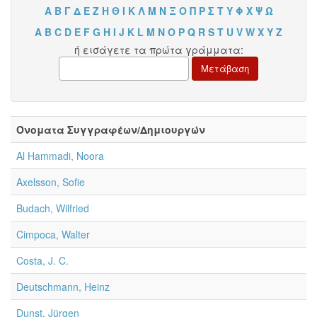
Α
Β
Γ
Δ
Ε
Ζ
Η
Θ
Ι
Κ
Λ
Μ
Ν
Ξ
Ο
Π
Ρ
Σ
Τ
Υ
Φ
Χ
Ψ
Ω
A
B
C
D
E
F
G
H
I
J
K
L
M
N
O
P
Q
R
S
T
U
V
W
X
Y
Z
ή εισάγετε τα πρώτα γράμματα:
Όνοματα Συγγραφέων/Δημιουργών
Al Hammadi, Noora
Axelsson, Sofie
Budach, Wilfried
Cimpoca, Walter
Costa, J. C.
Deutschmann, Heinz
Dunst, Jürgen