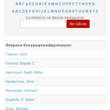
Α
Β
Γ
Δ
Ε
Ζ
Η
Θ
Ι
Κ
Λ
Μ
Ν
Ξ
Ο
Π
Ρ
Σ
Τ
Υ
Φ
Χ
Ψ
Ω
A
B
C
D
E
F
G
H
I
J
K
L
M
N
O
P
Q
R
S
T
U
V
W
X
Y
Z
ή εισάγετε τα πρώτα γράμματα:
Όνοματα Συγγραφέων/Δημιουργών
Fastner, Gerd
Ferreira, Brigida C.
Hammoud, Rabih Wafiq
Hyodynmaa, Simo
Kametriser, Gerhard
Kogelnik, H. Dieter
Kopp, Michael