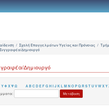
παίδευση
/
Σχολή Επαγγελμάτων Υγείας και Πρόνοιας
/
Τμήμ
 Συγγραφέα/Δημιουργό
γγραφέα/Δημιουργό
Τ
Υ
Φ
Χ
Ψ
Ω
A
B
C
D
E
F
G
H
I
J
K
L
M
N
O
P
Q
R
S
T
U
V
W
X
Y
άμματα: