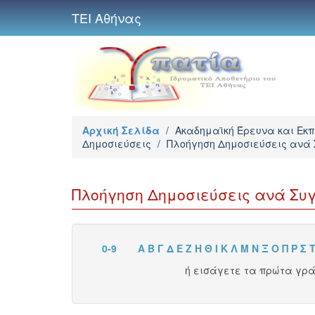
ΤΕΙ Αθήνας
Αρχική Σελίδα
/
Ακαδημαϊκή Έρευνα και Εκ
Δημοσιεύσεις
/
Πλοήγηση Δημοσιεύσεις ανά
Πλοήγηση Δημοσιεύσεις ανά Συ
0-9
Α
Β
Γ
Δ
Ε
Ζ
Η
Θ
Ι
Κ
Λ
Μ
Ν
Ξ
Ο
Π
Ρ
Σ
ή εισάγετε τα πρώτα γρ