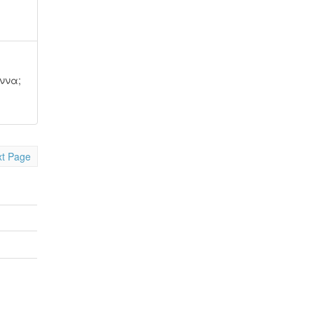
άννα
;
t Page