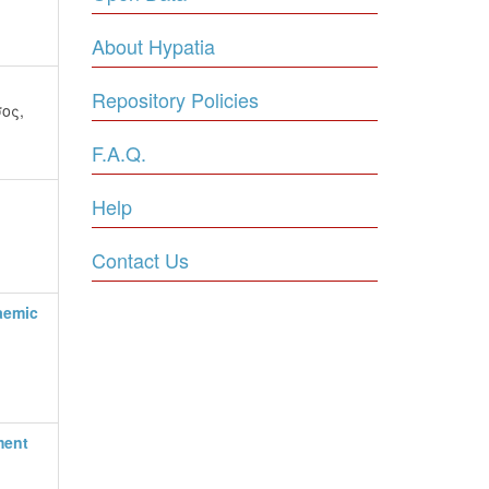
About Hypatia
Repository Policies
ος,
F.A.Q.
Help
,
Contact Us
aemic
ment