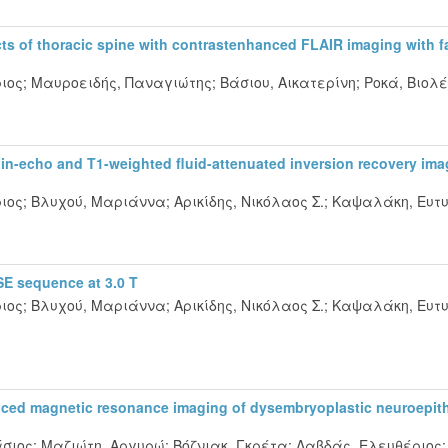
acts of thoracic spine with contrastenhanced FLAIR imaging with f
ιος
;
Μαυροειδής, Παναγιώτης
;
Βάσιου, Αικατερίνη
;
Ροκά, Βιολ
in-echo and T1-weighted fluid-attenuated inversion recovery im
ιος
;
Βλυχού, Μαριάννα
;
Αρικίδης, Νικόλαος Σ.
;
Καψαλάκη, Ευτ
SE sequence at 3.0 T
ιος
;
Βλυχού, Μαριάννα
;
Αρικίδης, Νικόλαος Σ.
;
Καψαλάκη, Ευτ
nced magnetic resonance imaging of dysembryoplastic neuroepith
άσιος
;
Μαζιώτη, Αργυρώ
;
Βόζνιακ, Γκρέτα
;
Λαβδάς, Ελευθέριος
;