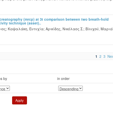
reatography (mrcp) at 3t comparison between two breath-hold
ivity technique (asset)..
ιος
;
Καψαλάκη, Ευτυχία
;
Αρικίδης, Νικόλαος Σ.
;
Βλυχού, Μαρι
1
2
3
Nex
ms by
in order