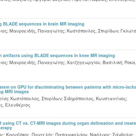
ng BLADE sequences in brain MR imaging
ιος
;
Μαυροειδής, Παναγιώτης
;
Κωστόπουλος, Σπυρίδων
;
Γκλώτσ
on artifacts using BLADE sequences in knee MR imaging
ιος
;
Μαυροειδής, Παναγιώτης
;
Χατζηγεωργίου, Βασιλική
;
Ροκά
ystem on GPU for discriminating between patients with micro-isch
ing MRI images
ρίνη
;
Κωστόπουλος, Σπυρίδων
;
Σιδηρόπουλος, Κωνσταντίνος
;
ς, Ελευθέριος
 of using CT vs. CT-MRI images during organ delineation and treat
herapy
ος
;
Καραΐσκος, Παντελής
;
Παπανικολάου, Νικόλαος
;
Σάνδηλος,