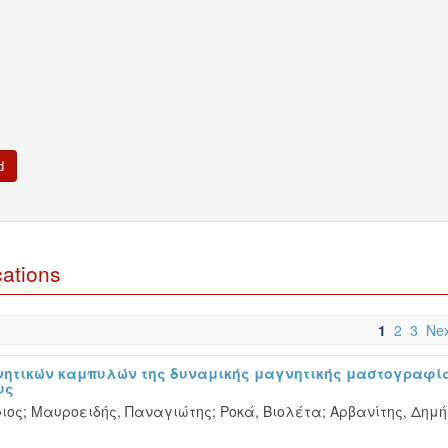
cations
1
2
3
Nex
νητικών καμπυλών της δυναμικής μαγνητικής μαστογραφί
υς
ιος
;
Μαυροειδής, Παναγιώτης
;
Ροκά, Βιολέτα
;
Αρβανίτης, Δημή