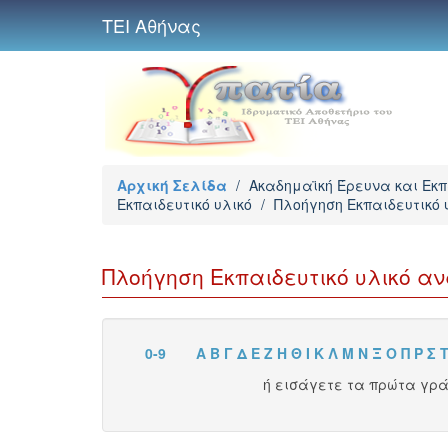
ΤΕΙ Αθήνας
Αρχική Σελίδα
/
Ακαδημαϊκή Έρευνα και Εκ
Εκπαιδευτικό υλικό
/
Πλοήγηση Εκπαιδευτικό 
Πλοήγηση Εκπαιδευτικό υλικό α
0-9
Α
Β
Γ
Δ
Ε
Ζ
Η
Θ
Ι
Κ
Λ
Μ
Ν
Ξ
Ο
Π
Ρ
Σ
ή εισάγετε τα πρώτα γρ