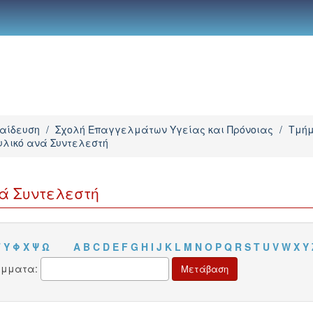
παίδευση
/
Σχολή Επαγγελμάτων Υγείας και Πρόνοιας
/
Τμήμ
υλικό ανά Συντελεστή
νά Συντελεστή
Τ
Υ
Φ
Χ
Ψ
Ω
A
B
C
D
E
F
G
H
I
J
K
L
M
N
O
P
Q
R
S
T
U
V
W
X
Y
άμματα: