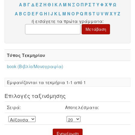
Α
Β
Γ
Δ
Ε
Ζ
Η
Θ
Ι
Κ
Λ
Μ
Ν
Ξ
Ο
Π
Ρ
Σ
Τ
Υ
Φ
Χ
Ψ
Ω
A
B
C
D
E
F
G
H
I
J
K
L
M
N
O
P
Q
R
S
T
U
V
W
X
Y
Z
ή εισάγετε τα πρώτα γράμματα:
Τύπος Τεκμηρίου
book (Βιβλίο/Μονογραφία)
Eμφανίζονται τα τεκμήρια 1-1 από 1
Επιλογές ταξινόμησης
Σειρά:
Αποτελέσματα: