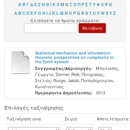
Α
Β
Γ
Δ
Ε
Ζ
Η
Θ
Ι
Κ
Λ
Μ
Ν
Ξ
Ο
Π
Ρ
Σ
Τ
Υ
Φ
Χ
Ψ
Ω
A
B
C
D
E
F
G
H
I
J
K
L
M
N
O
P
Q
R
S
T
U
V
W
X
Y
Z
ή εισάγετε τα πρώτα γράμματα:
Statistical mechanics and information-
theoretic perspectives on complexity in
the Earth system
Συγγραφέας/Δημιουργός:
Μπαλάσης,
Γεωργία
;
Donner, Reik
;
Ποτηράκης,
Στέλιος
;
Runge, Jakob
;
Παπαδημητρίου,
Κωνσταντίνος
Ημερομηνία Δημοσίευσης:
2013
Επιλογές ταξινόμησης
Ταξινόμηση ανά:
Σειρά:
Αποτελέσματα: