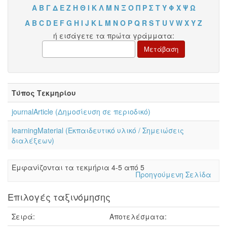
Α
Β
Γ
Δ
Ε
Ζ
Η
Θ
Ι
Κ
Λ
Μ
Ν
Ξ
Ο
Π
Ρ
Σ
Τ
Υ
Φ
Χ
Ψ
Ω
A
B
C
D
E
F
G
H
I
J
K
L
M
N
O
P
Q
R
S
T
U
V
W
X
Y
Z
ή εισάγετε τα πρώτα γράμματα:
Τύπος Τεκμηρίου
journalArticle (Δημοσίευση σε περιοδικό)
learningMaterial (Εκπαιδευτικό υλικό / Σημειώσεις
διαλέξεων)
Eμφανίζονται τα τεκμήρια 4-5 από 5
Προηγούμενη Σελίδα
Επιλογές ταξινόμησης
Σειρά:
Αποτελέσματα: