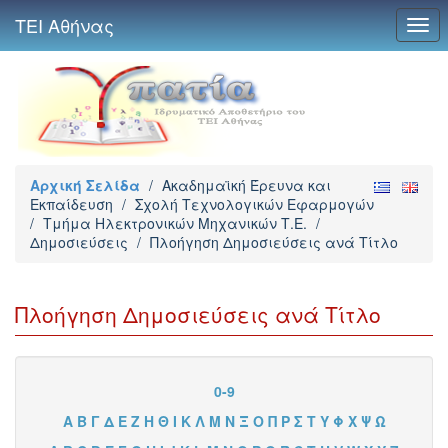
ΤΕΙ Αθήνας
Togg
navi
Αρχική Σελίδα
/
Ακαδημαϊκή Έρευνα και
Εκπαίδευση
/
Σχολή Τεχνολογικών Εφαρμογών
/
Τμήμα Ηλεκτρονικών Μηχανικών Τ.Ε.
/
Δημοσιεύσεις
/
Πλοήγηση Δημοσιεύσεις ανά Τίτλο
Πλοήγηση Δημοσιεύσεις ανά Τίτλο
0-9
Α
Β
Γ
Δ
Ε
Ζ
Η
Θ
Ι
Κ
Λ
Μ
Ν
Ξ
Ο
Π
Ρ
Σ
Τ
Υ
Φ
Χ
Ψ
Ω