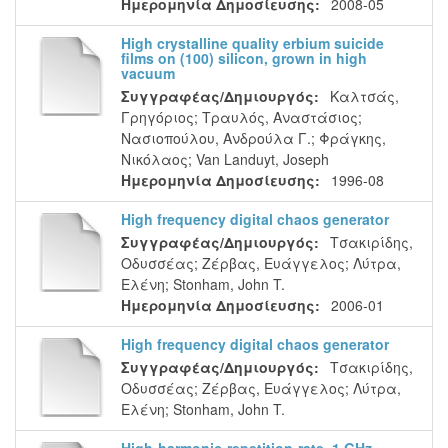
Ημερομηνία Δημοσίευσης:
2008-05
High crystalline quality erbium suicide
films on (100) silicon, grown in high
vacuum
Συγγραφέας/Δημιουργός:
Καλτσάς,
Γρηγόριος
;
Τραυλός, Αναστάσιος
;
Νασιοπούλου, Ανδρούλα Γ.
;
Φράγκης,
Νικόλαος
;
Van Landuyt, Joseph
Ημερομηνία Δημοσίευσης:
1996-08
High frequency digital chaos generator
Συγγραφέας/Δημιουργός:
Τσακιρίδης,
Οδυσσέας
;
Ζέρβας, Ευάγγελος
;
Λύτρα,
Ελένη
;
Stonham, John T.
Ημερομηνία Δημοσίευσης:
2006-01
High frequency digital chaos generator
Συγγραφέας/Δημιουργός:
Τσακιρίδης,
Οδυσσέας
;
Ζέρβας, Ευάγγελος
;
Λύτρα,
Ελένη
;
Stonham, John T.