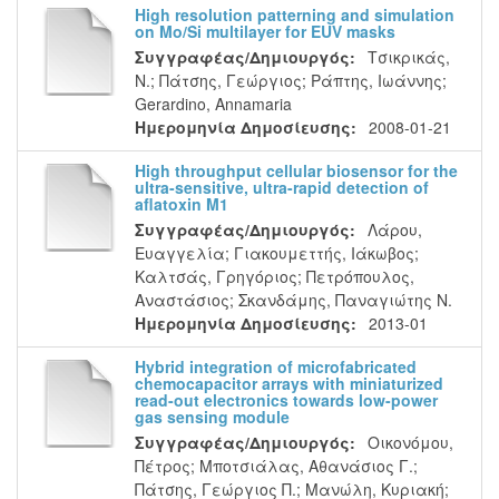
High resolution patterning and simulation
on Mo/Si multilayer for EUV masks
Συγγραφέας/Δημιουργός:
Τσικρικάς,
Ν.
;
Πάτσης, Γεώργιος
;
Ράπτης, Ιωάννης
;
Gerardino, Annamaria
Ημερομηνία Δημοσίευσης:
2008-01-21
High throughput cellular biosensor for the
ultra-sensitive, ultra-rapid detection of
aflatoxin M1
Συγγραφέας/Δημιουργός:
Λάρου,
Ευαγγελία
;
Γιακουμεττής, Ιάκωβος
;
Καλτσάς, Γρηγόριος
;
Πετρόπουλος,
Αναστάσιος
;
Σκανδάμης, Παναγιώτης Ν.
Ημερομηνία Δημοσίευσης:
2013-01
Hybrid integration of microfabricated
chemocapacitor arrays with miniaturized
read-out electronics towards low-power
gas sensing module
Συγγραφέας/Δημιουργός:
Οικονόμου,
Πέτρος
;
Μποτσιάλας, Αθανάσιος Γ.
;
Πάτσης, Γεώργιος Π.
;
Μανώλη, Κυριακή
;