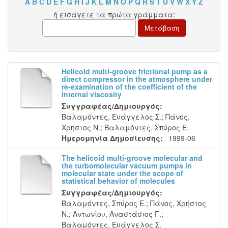
A
B
C
D
E
F
G
H
I
J
K
L
M
N
O
P
Q
R
S
T
U
V
W
X
Y
Z
ή εισάγετε τα πρώτα γράμματα:
Helicoid multi-groove frictional pump as a
direct compressor in the atmosphere under
re-examination of the coefficient of the
internal viscosity
Συγγραφέας/Δημιουργός:
Βαλαμόντες, Ευάγγελος Σ.
;
Πάνος,
Χρήστος Ν.
;
Βαλαμόντες, Σπύρος Ε.
Ημερομηνία Δημοσίευσης:
1999-06
The helicoid multi-groove molecular and
the turbomolecular vacuum pumps in
molecular state under the scope of
statistical behavior of molecules
Συγγραφέας/Δημιουργός:
Βαλαμόντες, Σπύρος Ε.
;
Πάνος, Χρήστος
Ν.
;
Αντωνίου, Αναστάσιος Γ.
;
Βαλαμόντες, Ευάγγελος Σ.