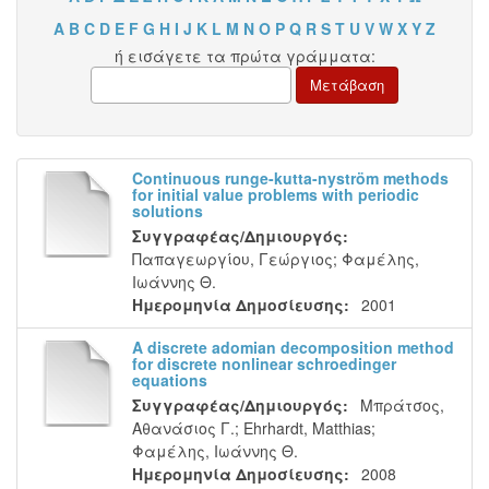
A
B
C
D
E
F
G
H
I
J
K
L
M
N
O
P
Q
R
S
T
U
V
W
X
Y
Z
ή εισάγετε τα πρώτα γράμματα:
Continuous runge-kutta-nyström methods
for initial value problems with periodic
solutions
Συγγραφέας/Δημιουργός:
Παπαγεωργίου, Γεώργιος
;
Φαμέλης,
Ιωάννης Θ.
Ημερομηνία Δημοσίευσης:
2001
A discrete adomian decomposition method
for discrete nonlinear schroedinger
equations
Συγγραφέας/Δημιουργός:
Μπράτσος,
Αθανάσιος Γ.
;
Ehrhardt, Matthias
;
Φαμέλης, Ιωάννης Θ.
Ημερομηνία Δημοσίευσης:
2008