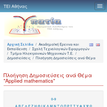
ΤΕΙ Αθήνας
Togg
navi
Αρχική Σελίδα
/
Ακαδημαϊκή Έρευνα και
Εκπαίδευση
/
Σχολή Τεχνολογικών Εφαρμογών
/
Τμήμα Ηλεκτρονικών Μηχανικών Τ.Ε.
/
Δημοσιεύσεις
/
Πλοήγηση Δημοσιεύσεις ανά Θέμα
Πλοήγηση Δημοσιεύσεις ανά Θέμα
"Applied mathematics"
0-9
Α
Β
Γ
Δ
Ε
Ζ
Η
Θ
Ι
Κ
Λ
Μ
Ν
Ξ
Ο
Π
Ρ
Σ
Τ
Υ
Φ
Χ
Ψ
Ω