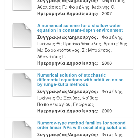
Συγγραφέας/Δημιουργός:
Μπράτσος,
Αθανάσιος Γ.
;
Φαμέλης, Ιωάννης Θ.
Ημερομηνία Δημοσίευσης:
2007
A numerical scheme for a shallow water
equation in constant-depth environment
Συγγραφέας/Δημιουργός:
Φαμέλης,
Ιωάννης Θ.
;
Προσπαθόπουλος, Αριστείδης
Μ.
;
Σαραντόπουλος, Σ.
;
Μπράτσος,
Αθανάσιος Γ.
Ημερομηνία Δημοσίευσης:
2006
Numerical solution of stochastic
differential equations with additive noise
by runge-kutta methods
Συγγραφέας/Δημιουργός:
Φαμέλης,
Ιωάννης Θ.
;
Ξάνθος, Φοίβος
;
Παπαγεωργίου, Γεώργιος
Ημερομηνία Δημοσίευσης:
2009
Numerov-type method families for second
order linear IVPs with oscillating solutions
Συγγραφέας/Δημιουργός:
Φαμέλης,