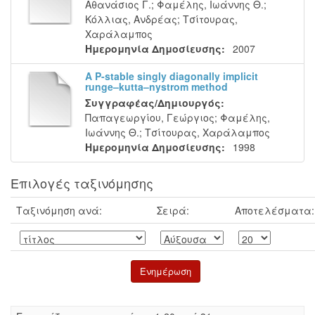
Αθανάσιος Γ.
;
Φαμέλης, Ιωάννης Θ.
;
Κόλλιας, Ανδρέας
;
Τσίτουρας,
Χαράλαμπος
Ημερομηνία Δημοσίευσης:
2007
A P-stable singly diagonally implicit
runge–kutta–nystrom method
Συγγραφέας/Δημιουργός:
Παπαγεωργίου, Γεώργιος
;
Φαμέλης,
Ιωάννης Θ.
;
Τσίτουρας, Χαράλαμπος
Ημερομηνία Δημοσίευσης:
1998
Επιλογές ταξινόμησης
Ταξινόμηση ανά:
Σειρά:
Αποτελέσματα: