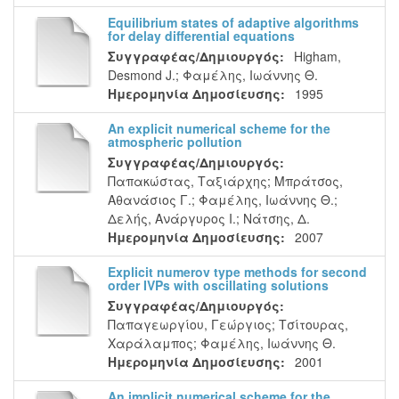
Equilibrium states of adaptive algorithms
for delay differential equations
Συγγραφέας/Δημιουργός:
Higham,
Desmond J.
;
Φαμέλης, Ιωάννης Θ.
Ημερομηνία Δημοσίευσης:
1995
An explicit numerical scheme for the
atmospheric pollution
Συγγραφέας/Δημιουργός:
Παπακώστας, Ταξιάρχης
;
Μπράτσος,
Αθανάσιος Γ.
;
Φαμέλης, Ιωάννης Θ.
;
Δελής, Ανάργυρος Ι.
;
Νάτσης, Δ.
Ημερομηνία Δημοσίευσης:
2007
Explicit numerov type methods for second
order IVPs with oscillating solutions
Συγγραφέας/Δημιουργός:
Παπαγεωργίου, Γεώργιος
;
Τσίτουρας,
Χαράλαμπος
;
Φαμέλης, Ιωάννης Θ.
Ημερομηνία Δημοσίευσης:
2001
An implicit numerical scheme for the