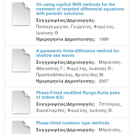
On using explicit RKN methods for the
treatment of retarded differential equations
with periodic solutions
Συγγραφέας/Δημιουργός:
Παπαγεωργίου, Γεώργιος
;
Φαμέλης,
Ιωάννης Θ.
Ημερομηνία Δημοσίευσης:
1999
A parametric finite-difference method for
shallow sea waves
Συγγραφέας/Δημιουργός:
Μπράτσος,
Αθανάσιος Γ.
;
Φαμέλης, Ιωάννης Θ.
;
Προσπαθόπουλος, Αριστείδης Μ.
Ημερομηνία Δημοσίευσης:
2007
Phase-Fitted modified Runge-Kutta pairs
of orders 6(5)
Συγγραφέας/Δημιουργός:
Τσίτουρας,
Χαράλαμπος
;
Φαμέλης, Ιωάννης Θ.
Phase-fitted numerov type methods
Συγγραφέας/Δημιουργός:
Μπράτσος,