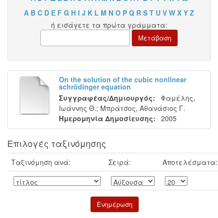
A
B
C
D
E
F
G
H
I
J
K
L
M
N
O
P
Q
R
S
T
U
V
W
X
Y
Z
ή εισάγετε τα πρώτα γράμματα:
On the solution of the cubic nonlinear
schrödinger equation
Συγγραφέας/Δημιουργός:
Φαμέλης,
Ιωάννης Θ.
;
Μπράτσος, Αθανάσιος Γ.
Ημερομηνία Δημοσίευσης:
2005
Επιλογές ταξινόμησης
Ταξινόμηση ανά:
Σειρά:
Αποτελέσματα: