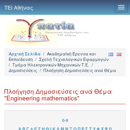
ΤΕΙ Αθήνας
Togg
navi
Αρχική Σελίδα
/
Ακαδημαϊκή Έρευνα και
Εκπαίδευση
/
Σχολή Τεχνολογικών Εφαρμογών
/
Τμήμα Ηλεκτρονικών Μηχανικών Τ.Ε.
/
Δημοσιεύσεις
/
Πλοήγηση Δημοσιεύσεις ανά Θέμα
Πλοήγηση Δημοσιεύσεις ανά Θέμα
"Engineering mathematics"
0-9
Α
Β
Γ
Δ
Ε
Ζ
Η
Θ
Ι
Κ
Λ
Μ
Ν
Ξ
Ο
Π
Ρ
Σ
Τ
Υ
Φ
Χ
Ψ
Ω