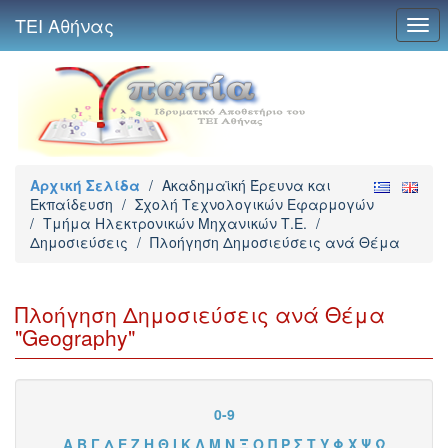
ΤΕΙ Αθήνας
Togg
navi
Αρχική Σελίδα
/
Ακαδημαϊκή Έρευνα και
Εκπαίδευση
/
Σχολή Τεχνολογικών Εφαρμογών
/
Τμήμα Ηλεκτρονικών Μηχανικών Τ.Ε.
/
Δημοσιεύσεις
/
Πλοήγηση Δημοσιεύσεις ανά Θέμα
Πλοήγηση Δημοσιεύσεις ανά Θέμα
"Geography"
0-9
Α
Β
Γ
Δ
Ε
Ζ
Η
Θ
Ι
Κ
Λ
Μ
Ν
Ξ
Ο
Π
Ρ
Σ
Τ
Υ
Φ
Χ
Ψ
Ω