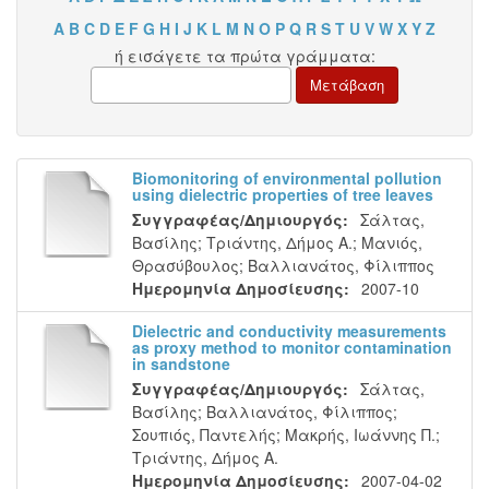
A
B
C
D
E
F
G
H
I
J
K
L
M
N
O
P
Q
R
S
T
U
V
W
X
Y
Z
ή εισάγετε τα πρώτα γράμματα:
Biomonitoring of environmental pollution
using dielectric properties of tree leaves
Συγγραφέας/Δημιουργός:
Σάλτας,
Βασίλης
;
Τριάντης, Δήμος Α.
;
Μανιός,
Θρασύβουλος
;
Βαλλιανάτος, Φίλιππος
Ημερομηνία Δημοσίευσης:
2007-10
Dielectric and conductivity measurements
as proxy method to monitor contamination
in sandstone
Συγγραφέας/Δημιουργός:
Σάλτας,
Βασίλης
;
Βαλλιανάτος, Φίλιππος
;
Σουπιός, Παντελής
;
Μακρής, Ιωάννης Π.
;
Τριάντης, Δήμος Α.
Ημερομηνία Δημοσίευσης:
2007-04-02