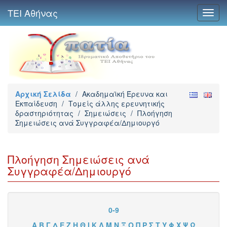
ΤΕΙ Αθήνας
Toggl
navig
Αρχική Σελίδα
/
Ακαδημαϊκή Έρευνα και
Εκπαίδευση
/
Τομείς άλλης ερευνητικής
δραστηριότητας
/
Σημειώσεις
/
Πλοήγηση
Σημειώσεις ανά Συγγραφέα/Δημιουργό
Πλοήγηση Σημειώσεις ανά
Συγγραφέα/Δημιουργό
0-9
Α
Β
Γ
Δ
Ε
Ζ
Η
Θ
Ι
Κ
Λ
Μ
Ν
Ξ
Ο
Π
Ρ
Σ
Τ
Υ
Φ
Χ
Ψ
Ω