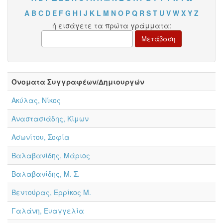
A
B
C
D
E
F
G
H
I
J
K
L
M
N
O
P
Q
R
S
T
U
V
W
X
Y
Z
ή εισάγετε τα πρώτα γράμματα:
Όνοματα Συγγραφέων/Δημιουργών
Ακύλας, Νίκος
Αναστασιάδης, Κίμων
Ασωνίτου, Σοφία
Βαλαβανίδης, Μάριος
Βαλαβανίδης, Μ. Σ.
Βεντούρας, Ερρίκος Μ.
Γαλάνη, Ευαγγελία