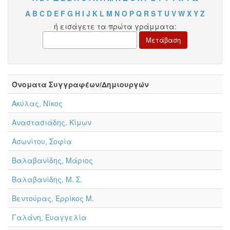
A
B
C
D
E
F
G
H
I
J
K
L
M
N
O
P
Q
R
S
T
U
V
W
X
Y
Z
ή εισάγετε τα πρώτα γράμματα:
Όνοματα Συγγραφέων/Δημιουργών
Ακύλας, Νίκος
Αναστασιάδης, Κίμων
Ασωνίτου, Σοφία
Βαλαβανίδης, Μάριος
Βαλαβανίδης, Μ. Σ.
Βεντούρας, Ερρίκος Μ.
Γαλάνη, Ευαγγελία