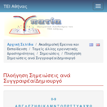
ΤΕΙ Αθήνας
Toggl
navig
Αρχική Σελίδα
/
Ακαδημαϊκή Έρευνα και
Εκπαίδευση
/
Τομείς άλλης ερευνητικής
δραστηριότητας
/
Σημειώσεις
/
Πλοήγηση
Σημειώσεις ανά Συγγραφέα/Δημιουργό
Πλοήγηση Σημειώσεις ανά
Συγγραφέα/Δημιουργό
0-9
Α
Β
Γ
Δ
Ε
Ζ
Η
Θ
Ι
Κ
Λ
Μ
Ν
Ξ
Ο
Π
Ρ
Σ
Τ
Υ
Φ
Χ
Ψ
Ω