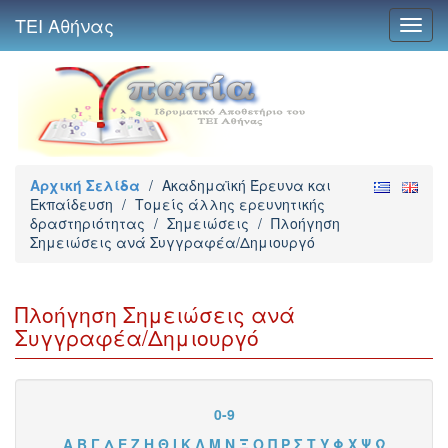
ΤΕΙ Αθήνας
Toggl
navig
Αρχική Σελίδα
/
Ακαδημαϊκή Έρευνα και
Εκπαίδευση
/
Τομείς άλλης ερευνητικής
δραστηριότητας
/
Σημειώσεις
/
Πλοήγηση
Σημειώσεις ανά Συγγραφέα/Δημιουργό
Πλοήγηση Σημειώσεις ανά
Συγγραφέα/Δημιουργό
0-9
Α
Β
Γ
Δ
Ε
Ζ
Η
Θ
Ι
Κ
Λ
Μ
Ν
Ξ
Ο
Π
Ρ
Σ
Τ
Υ
Φ
Χ
Ψ
Ω