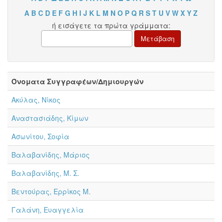
A
B
C
D
E
F
G
H
I
J
K
L
M
N
O
P
Q
R
S
T
U
V
W
X
Y
Z
ή εισάγετε τα πρώτα γράμματα:
Όνοματα Συγγραφέων/Δημιουργών
Ακύλας, Νίκος
Αναστασιάδης, Κίμων
Ασωνίτου, Σοφία
Βαλαβανίδης, Μάριος
Βαλαβανίδης, Μ. Σ.
Βεντούρας, Ερρίκος Μ.
Γαλάνη, Ευαγγελία