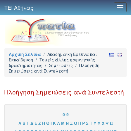
ΤΕΙ Αθήνας
Toggl
navig
Αρχική Σελίδα
/
Ακαδημαϊκή Έρευνα και
Εκπαίδευση
/
Τομείς άλλης ερευνητικής
δραστηριότητας
/
Σημειώσεις
/
Πλοήγηση
Σημειώσεις ανά Συντελεστή
Πλοήγηση Σημειώσεις ανά Συντελεστή
0-9
Α
Β
Γ
Δ
Ε
Ζ
Η
Θ
Ι
Κ
Λ
Μ
Ν
Ξ
Ο
Π
Ρ
Σ
Τ
Υ
Φ
Χ
Ψ
Ω