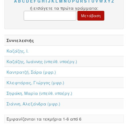
A
B
C
D
E
F
G
H
I
J
K
L
M
N
O
P
Q
R
S
T
U
V
W
X
Y
Z
ή εισάγετε τα πρώτα γράμματα:
Συντελεστής
Καζάζης, Ι.
Καζάζης, Ιωάννης (υπεύθ. υποέργ.)
Καντρατζή, Σάρα (μφρ.)
Κλεφτάρας, Γιώργος (μφρ.)
Σηφάκη, Μαρία (υπεύθ. υποέργ.)
Σιάννη, Αλεξάνδρα (μφρ.)
Eμφανίζονται τα τεκμήρια 1-6 από 6