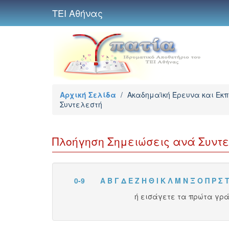
ΤΕΙ Αθήνας
Αρχική Σελίδα
/
Ακαδημαϊκή Έρευνα και Εκ
Συντελεστή
Πλοήγηση Σημειώσεις ανά Συντ
0-9
Α
Β
Γ
Δ
Ε
Ζ
Η
Θ
Ι
Κ
Λ
Μ
Ν
Ξ
Ο
Π
Ρ
Σ
ή εισάγετε τα πρώτα γρ