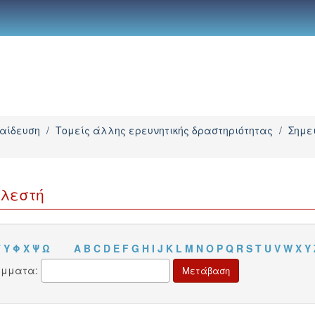
παίδευση
/
Τομείς άλλης ερευνητικής δραστηριότητας
/
Σημε
ελεστή
Τ
Υ
Φ
Χ
Ψ
Ω
A
B
C
D
E
F
G
H
I
J
K
L
M
N
O
P
Q
R
S
T
U
V
W
X
Y
άμματα: