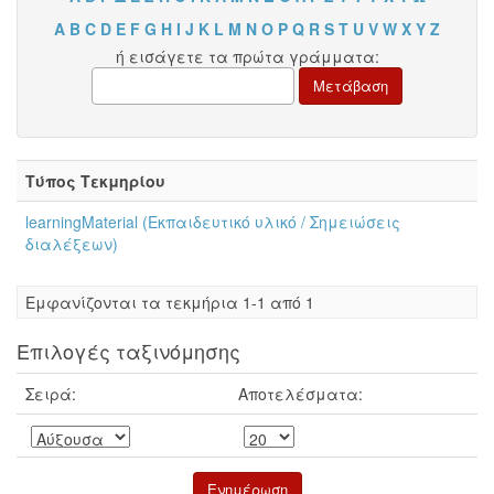
A
B
C
D
E
F
G
H
I
J
K
L
M
N
O
P
Q
R
S
T
U
V
W
X
Y
Z
ή εισάγετε τα πρώτα γράμματα:
Τύπος Τεκμηρίου
learningMaterial (Εκπαιδευτικό υλικό / Σημειώσεις
διαλέξεων)
Eμφανίζονται τα τεκμήρια 1-1 από 1
Επιλογές ταξινόμησης
Σειρά:
Αποτελέσματα: