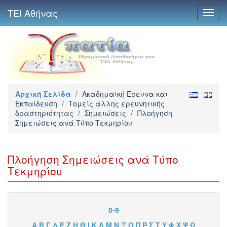
ΤΕΙ Αθήνας
Toggl
navig
Αρχική Σελίδα
/
Ακαδημαϊκή Έρευνα και
Εκπαίδευση
/
Τομείς άλλης ερευνητικής
δραστηριότητας
/
Σημειώσεις
/
Πλοήγηση
Σημειώσεις ανά Τύπο Τεκμηρίου
Πλοήγηση Σημειώσεις ανά Τύπο
Τεκμηρίου
0-9
Α
Β
Γ
Δ
Ε
Ζ
Η
Θ
Ι
Κ
Λ
Μ
Ν
Ξ
Ο
Π
Ρ
Σ
Τ
Υ
Φ
Χ
Ψ
Ω