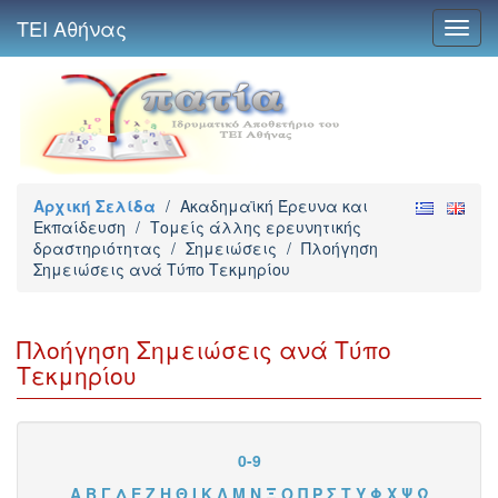
ΤΕΙ Αθήνας
Toggl
navig
Αρχική Σελίδα
/
Ακαδημαϊκή Έρευνα και
Εκπαίδευση
/
Τομείς άλλης ερευνητικής
δραστηριότητας
/
Σημειώσεις
/
Πλοήγηση
Σημειώσεις ανά Τύπο Τεκμηρίου
Πλοήγηση Σημειώσεις ανά Τύπο
Τεκμηρίου
0-9
Α
Β
Γ
Δ
Ε
Ζ
Η
Θ
Ι
Κ
Λ
Μ
Ν
Ξ
Ο
Π
Ρ
Σ
Τ
Υ
Φ
Χ
Ψ
Ω