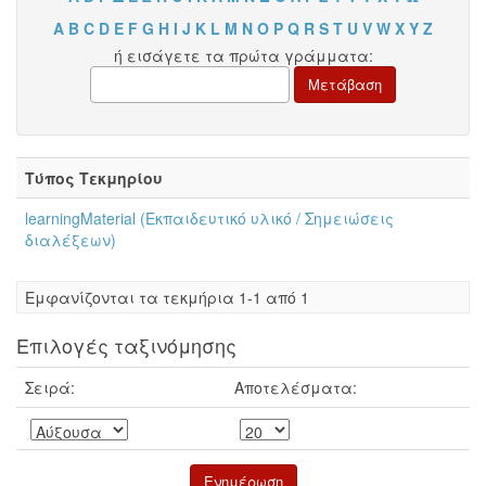
A
B
C
D
E
F
G
H
I
J
K
L
M
N
O
P
Q
R
S
T
U
V
W
X
Y
Z
ή εισάγετε τα πρώτα γράμματα:
Τύπος Τεκμηρίου
learningMaterial (Εκπαιδευτικό υλικό / Σημειώσεις
διαλέξεων)
Eμφανίζονται τα τεκμήρια 1-1 από 1
Επιλογές ταξινόμησης
Σειρά:
Αποτελέσματα: