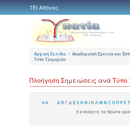
ΤΕΙ Αθήνας
Αρχική Σελίδα
/
Ακαδημαϊκή Έρευνα και Εκ
Τύπο Τεκμηρίου
Πλοήγηση Σημειώσεις ανά Τύπο 
0-9
Α
Β
Γ
Δ
Ε
Ζ
Η
Θ
Ι
Κ
Λ
Μ
Ν
Ξ
Ο
Π
Ρ
Σ
ή εισάγετε τα πρώτα γρ