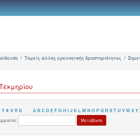
παίδευση
/
Τομείς άλλης ερευνητικής δραστηριότητας
/
Σημε
Τεκμηρίου
Τ
Υ
Φ
Χ
Ψ
Ω
A
B
C
D
E
F
G
H
I
J
K
L
M
N
O
P
Q
R
S
T
U
V
W
X
Y
άμματα: