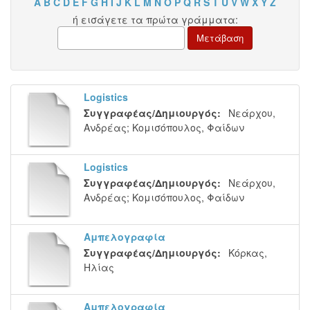
A
B
C
D
E
F
G
H
I
J
K
L
M
N
O
P
Q
R
S
T
U
V
W
X
Y
Z
ή εισάγετε τα πρώτα γράμματα:
Logistics
Συγγραφέας/Δημιουργός:
Νεάρχου,
Ανδρέας
;
Κομισόπουλος, Φαίδων
Logistics
Συγγραφέας/Δημιουργός:
Νεάρχου,
Ανδρέας
;
Κομισόπουλος, Φαίδων
Αμπελογραφία
Συγγραφέας/Δημιουργός:
Κόρκας,
Ηλίας
Αμπελογραφία