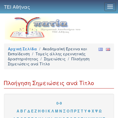
ΤΕΙ Αθήνας
Togg
navi
Αρχική Σελίδα
/
Ακαδημαϊκή Έρευνα και
Εκπαίδευση
/
Τομείς άλλης ερευνητικής
δραστηριότητας
/
Σημειώσεις
/
Πλοήγηση
Σημειώσεις ανά Τίτλο
Πλοήγηση Σημειώσεις ανά Τίτλο
0-9
Α
Β
Γ
Δ
Ε
Ζ
Η
Θ
Ι
Κ
Λ
Μ
Ν
Ξ
Ο
Π
Ρ
Σ
Τ
Υ
Φ
Χ
Ψ
Ω