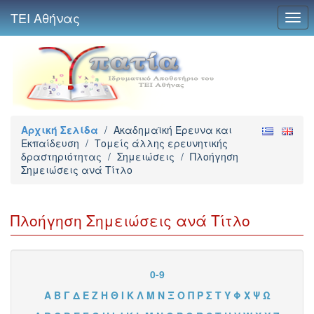
ΤΕΙ Αθήνας
Togg
navi
Αρχική Σελίδα
/
Ακαδημαϊκή Έρευνα και
Εκπαίδευση
/
Τομείς άλλης ερευνητικής
δραστηριότητας
/
Σημειώσεις
/
Πλοήγηση
Σημειώσεις ανά Τίτλο
Πλοήγηση Σημειώσεις ανά Τίτλο
0-9
Α
Β
Γ
Δ
Ε
Ζ
Η
Θ
Ι
Κ
Λ
Μ
Ν
Ξ
Ο
Π
Ρ
Σ
Τ
Υ
Φ
Χ
Ψ
Ω