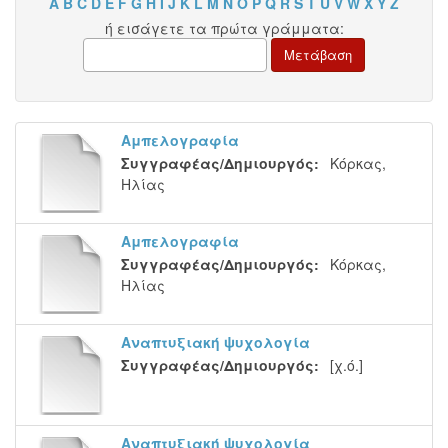
A
B
C
D
E
F
G
H
I
J
K
L
M
N
O
P
Q
R
S
T
U
V
W
X
Y
Z
ή εισάγετε τα πρώτα γράμματα:
Αμπελογραφία
Συγγραφέας/Δημιουργός:
Κόρκας,
Ηλίας
Αμπελογραφία
Συγγραφέας/Δημιουργός:
Κόρκας,
Ηλίας
Αναπτυξιακή ψυχολογία
Συγγραφέας/Δημιουργός:
[χ.ό.]
Αναπτυξιακή ψυχολογία