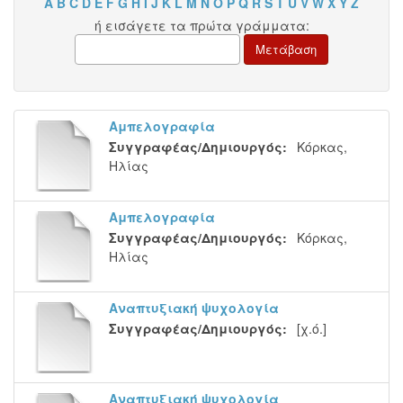
A
B
C
D
E
F
G
H
I
J
K
L
M
N
O
P
Q
R
S
T
U
V
W
X
Y
Z
ή εισάγετε τα πρώτα γράμματα:
Αμπελογραφία
Συγγραφέας/Δημιουργός:
Κόρκας,
Ηλίας
Αμπελογραφία
Συγγραφέας/Δημιουργός:
Κόρκας,
Ηλίας
Αναπτυξιακή ψυχολογία
Συγγραφέας/Δημιουργός:
[χ.ό.]
Αναπτυξιακή ψυχολογία