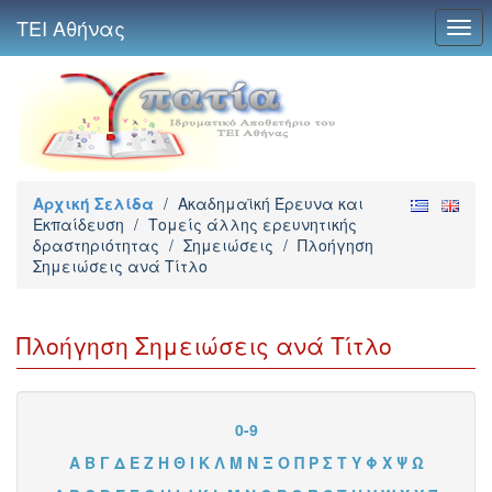
ΤΕΙ Αθήνας
Togg
navi
Αρχική Σελίδα
/
Ακαδημαϊκή Έρευνα και
Εκπαίδευση
/
Τομείς άλλης ερευνητικής
δραστηριότητας
/
Σημειώσεις
/
Πλοήγηση
Σημειώσεις ανά Τίτλο
Πλοήγηση Σημειώσεις ανά Τίτλο
0-9
Α
Β
Γ
Δ
Ε
Ζ
Η
Θ
Ι
Κ
Λ
Μ
Ν
Ξ
Ο
Π
Ρ
Σ
Τ
Υ
Φ
Χ
Ψ
Ω