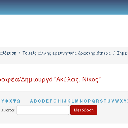
παίδευση
/
Τομείς άλλης ερευνητικής δραστηριότητας
/
Σημε
αφέα/Δημιουργό "Ακύλας, Νίκος"
Τ
Υ
Φ
Χ
Ψ
Ω
A
B
C
D
E
F
G
H
I
J
K
L
M
N
O
P
Q
R
S
T
U
V
W
X
Y
άμματα: