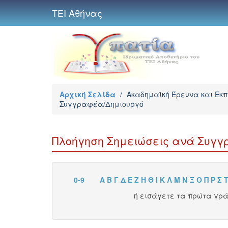
ΤΕΙ Αθήνας
Αρχική Σελίδα
/
Ακαδημαϊκή Έρευνα και Εκ
Συγγραφέα/Δημιουργό
Πλοήγηση Σημειώσεις ανά Συγγρ
0-9
Α
Β
Γ
Δ
Ε
Ζ
Η
Θ
Ι
Κ
Λ
Μ
Ν
Ξ
Ο
Π
Ρ
Σ
ή εισάγετε τα πρώτα γρ