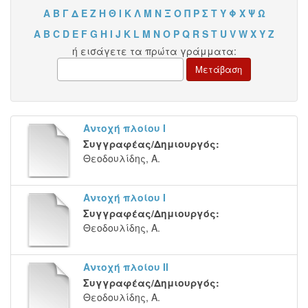
Α
Β
Γ
Δ
Ε
Ζ
Η
Θ
Ι
Κ
Λ
Μ
Ν
Ξ
Ο
Π
Ρ
Σ
Τ
Υ
Φ
Χ
Ψ
Ω
A
B
C
D
E
F
G
H
I
J
K
L
M
N
O
P
Q
R
S
T
U
V
W
X
Y
Z
ή εισάγετε τα πρώτα γράμματα:
Αντοχή πλοίου Ι
Συγγραφέας/Δημιουργός:
Θεοδουλίδης, Α.
Αντοχή πλοίου Ι
Συγγραφέας/Δημιουργός:
Θεοδουλίδης, Α.
Αντοχή πλοίου ΙΙ
Συγγραφέας/Δημιουργός:
Θεοδουλίδης, Α.