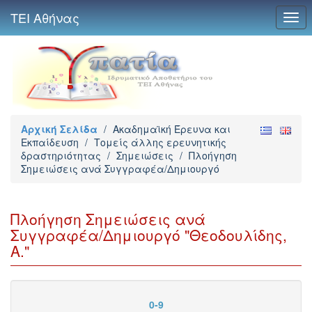
ΤΕΙ Αθήνας
Togg
navi
Αρχική Σελίδα
/
Ακαδημαϊκή Έρευνα και
Εκπαίδευση
/
Τομείς άλλης ερευνητικής
δραστηριότητας
/
Σημειώσεις
/
Πλοήγηση
Σημειώσεις ανά Συγγραφέα/Δημιουργό
Πλοήγηση Σημειώσεις ανά
Συγγραφέα/Δημιουργό "Θεοδουλίδης,
Α."
0-9