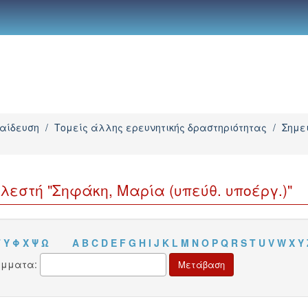
παίδευση
/
Τομείς άλλης ερευνητικής δραστηριότητας
/
Σημε
εστή "Σηφάκη, Μαρία (υπεύθ. υποέργ.)"
Τ
Υ
Φ
Χ
Ψ
Ω
A
B
C
D
E
F
G
H
I
J
K
L
M
N
O
P
Q
R
S
T
U
V
W
X
Y
άμματα: