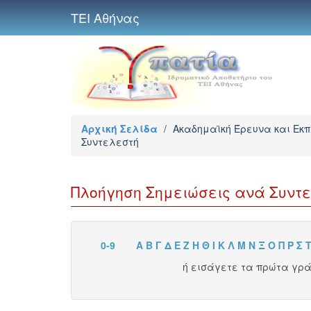
ΤΕΙ Αθήνας
Αρχική Σελίδα
/
Ακαδημαϊκή Έρευνα και Εκ
Συντελεστή
Πλοήγηση Σημειώσεις ανά Συντελ
0-9
Α
Β
Γ
Δ
Ε
Ζ
Η
Θ
Ι
Κ
Λ
Μ
Ν
Ξ
Ο
Π
Ρ
Σ
ή εισάγετε τα πρώτα γρ