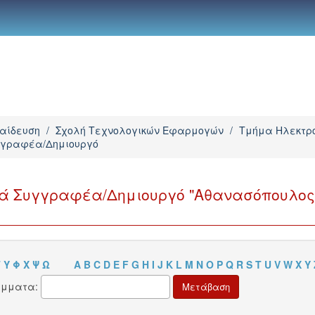
παίδευση
/
Σχολή Τεχνολογικών Εφαρμογών
/
Τμήμα Ηλεκτρο
υγγραφέα/Δημιουργό
ανά Συγγραφέα/Δημιουργό "Αθανασόπουλος
Τ
Υ
Φ
Χ
Ψ
Ω
A
B
C
D
E
F
G
H
I
J
K
L
M
N
O
P
Q
R
S
T
U
V
W
X
Y
άμματα: