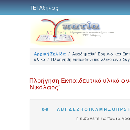
ΤΕΙ Αθήνας
Αρχική Σελίδα
/
Ακαδημαϊκή Έρευνα και Εκ
υλικό
/
Πλοήγηση Εκπαιδευτικό υλικό ανά Σ
Πλοήγηση Εκπαιδευτικό υλικό 
Νικόλαος"
0-9
Α
Β
Γ
Δ
Ε
Ζ
Η
Θ
Ι
Κ
Λ
Μ
Ν
Ξ
Ο
Π
Ρ
Σ
ή εισάγετε τα πρώτα γρ