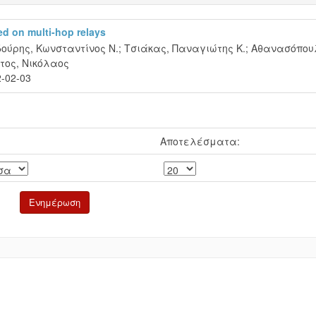
d on multi-hop relays
ούρης, Κωνσταντίνος Ν.
;
Τσιάκας, Παναγιώτης Κ.
;
Αθανασόπου
τος, Νικόλαος
-02-03
Αποτελέσματα: