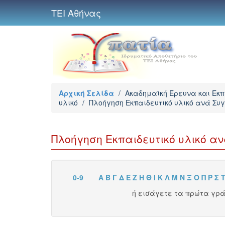
ΤΕΙ Αθήνας
Αρχική Σελίδα
/
Ακαδημαϊκή Έρευνα και Εκ
υλικό
/
Πλοήγηση Εκπαιδευτικό υλικό ανά Σ
Πλοήγηση Εκπαιδευτικό υλικό α
0-9
Α
Β
Γ
Δ
Ε
Ζ
Η
Θ
Ι
Κ
Λ
Μ
Ν
Ξ
Ο
Π
Ρ
Σ
ή εισάγετε τα πρώτα γρ