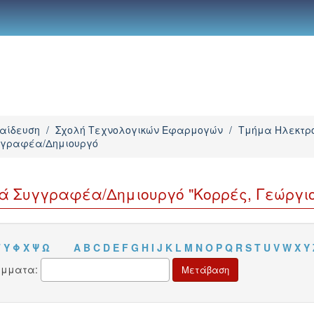
παίδευση
/
Σχολή Τεχνολογικών Εφαρμογών
/
Τμήμα Ηλεκτρο
υγγραφέα/Δημιουργό
νά Συγγραφέα/Δημιουργό "Κορρές, Γεώργιο
Τ
Υ
Φ
Χ
Ψ
Ω
A
B
C
D
E
F
G
H
I
J
K
L
M
N
O
P
Q
R
S
T
U
V
W
X
Y
άμματα: