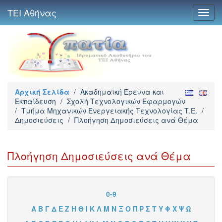
ΤΕΙ Αθήνας
Toggl
navig
Αρχική Σελίδα
/
Ακαδημαϊκή Έρευνα και
Εκπαίδευση
/
Σχολή Τεχνολογικών Εφαρμογών
/
Τμήμα Μηχανικών Ενεργειακής Τεχνολογίας Τ.Ε.
/
Δημοσιεύσεις
/
Πλοήγηση Δημοσιεύσεις ανά Θέμα
Πλοήγηση Δημοσιεύσεις ανά Θέμα
0-9
Α
Β
Γ
Δ
Ε
Ζ
Η
Θ
Ι
Κ
Λ
Μ
Ν
Ξ
Ο
Π
Ρ
Σ
Τ
Υ
Φ
Χ
Ψ
Ω