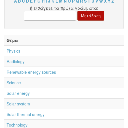
A
B
C
D
E
F
G
H
I
J
K
L
M
N
O
P
Q
R
S
T
U
V
W
X
Y
Z
ή εισάγετε τα πρώτα γράμματα:
Θέμα
Physics
Radiology
Renewable energy sources
Science
Solar energy
Solar system
Solar thermal energy
Technology