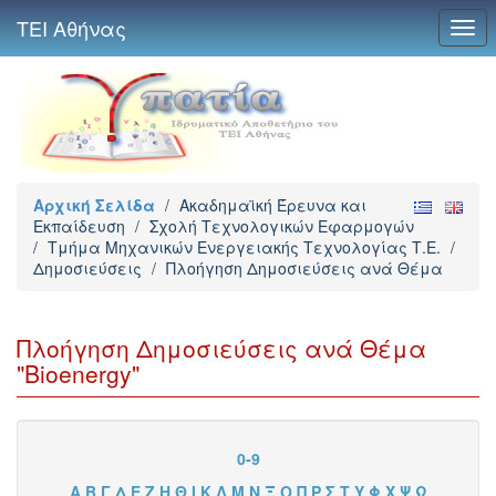
ΤΕΙ Αθήνας
Togg
navi
Αρχική Σελίδα
/
Ακαδημαϊκή Έρευνα και
Εκπαίδευση
/
Σχολή Τεχνολογικών Εφαρμογών
/
Τμήμα Μηχανικών Ενεργειακής Τεχνολογίας Τ.Ε.
/
Δημοσιεύσεις
/
Πλοήγηση Δημοσιεύσεις ανά Θέμα
Πλοήγηση Δημοσιεύσεις ανά Θέμα
"Bioenergy"
0-9
Α
Β
Γ
Δ
Ε
Ζ
Η
Θ
Ι
Κ
Λ
Μ
Ν
Ξ
Ο
Π
Ρ
Σ
Τ
Υ
Φ
Χ
Ψ
Ω