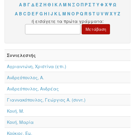
Α
Β
Γ
Δ
Ε
Ζ
Η
Θ
Ι
Κ
Λ
Μ
Ν
Ξ
Ο
Π
Ρ
Σ
Τ
Υ
Φ
Χ
Ψ
Ω
A
B
C
D
E
F
G
H
I
J
K
L
M
N
O
P
Q
R
S
T
U
V
W
X
Y
Z
ή εισάγετε τα πρώτα γράμματα:
Συντελεστής
Αγριαντώνη, Χριστίνα (επι.)
Ανδρεόπουλος, Α.
Ανδρεόπουλος, Ανδρέας
Γιαννακόπουλος, Γεώργιος Α. (συντ.)
Κουή, Μ.
Κουή, Μαρία
Κούκιος, Εμ.