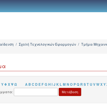
παίδευση
/
Σχολή Τεχνολογικών Εφαρμογών
/
Τμήμα Μηχανικ
μα
Τ
Υ
Φ
Χ
Ψ
Ω
A
B
C
D
E
F
G
H
I
J
K
L
M
N
O
P
Q
R
S
T
U
V
W
X
Y
άμματα: