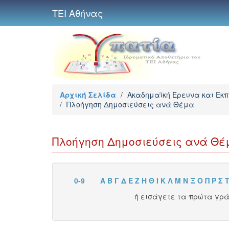
ΤΕΙ Αθήνας
Αρχική Σελίδα
/
Ακαδημαϊκή Έρευνα και Εκ
/
Πλοήγηση Δημοσιεύσεις ανά Θέμα
Πλοήγηση Δημοσιεύσεις ανά Θέ
0-9
Α
Β
Γ
Δ
Ε
Ζ
Η
Θ
Ι
Κ
Λ
Μ
Ν
Ξ
Ο
Π
Ρ
Σ
ή εισάγετε τα πρώτα γρ