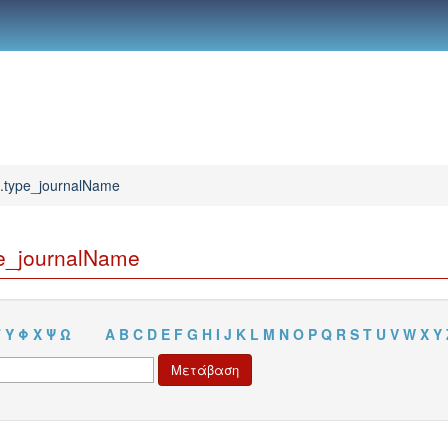
h.type_journalName
pe_journalName
Τ
Υ
Φ
Χ
Ψ
Ω
A
B
C
D
E
F
G
H
I
J
K
L
M
N
O
P
Q
R
S
T
U
V
W
X
Y