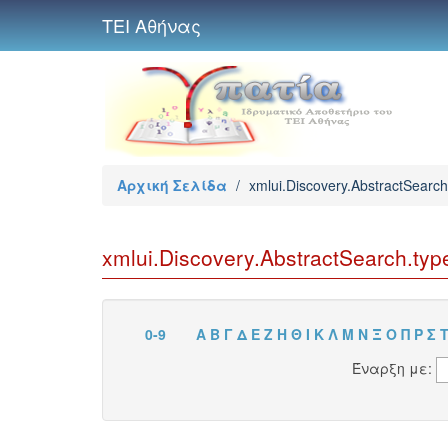
ΤΕΙ Αθήνας
Αρχική Σελίδα
/
xmlui.Discovery.AbstractSearc
xmlui.Discovery.AbstractSearch.ty
0-9
Α
Β
Γ
Δ
Ε
Ζ
Η
Θ
Ι
Κ
Λ
Μ
Ν
Ξ
Ο
Π
Ρ
Σ
Έναρξη με: