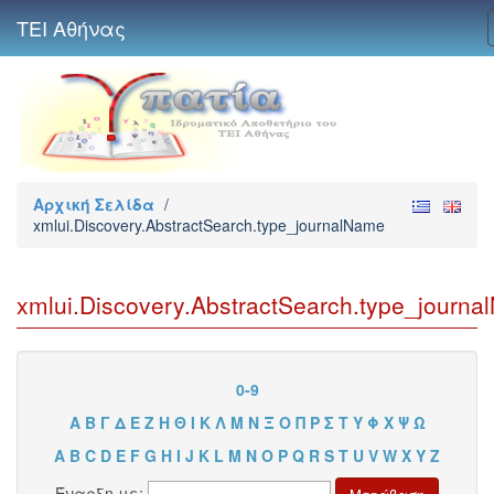
ΤΕΙ Αθήνας
Αρχική Σελίδα
/
xmlui.Discovery.AbstractSearch.type_journalName
xmlui.Discovery.AbstractSearch.type_journ
0-9
Α
Β
Γ
Δ
Ε
Ζ
Η
Θ
Ι
Κ
Λ
Μ
Ν
Ξ
Ο
Π
Ρ
Σ
Τ
Υ
Φ
Χ
Ψ
Ω
A
B
C
D
E
F
G
H
I
J
K
L
M
N
O
P
Q
R
S
T
U
V
W
X
Y
Z
Έναρξη με: