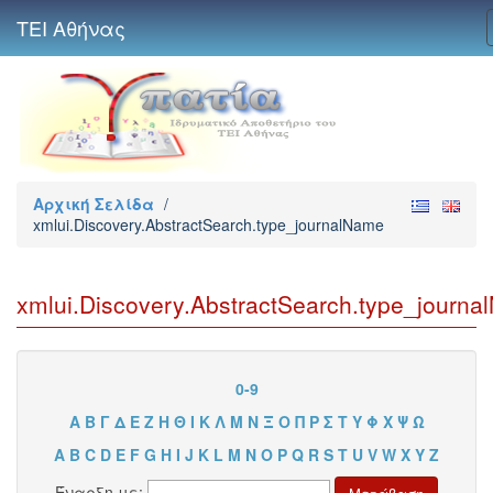
ΤΕΙ Αθήνας
Αρχική Σελίδα
/
xmlui.Discovery.AbstractSearch.type_journalName
xmlui.Discovery.AbstractSearch.type_journ
0-9
Α
Β
Γ
Δ
Ε
Ζ
Η
Θ
Ι
Κ
Λ
Μ
Ν
Ξ
Ο
Π
Ρ
Σ
Τ
Υ
Φ
Χ
Ψ
Ω
A
B
C
D
E
F
G
H
I
J
K
L
M
N
O
P
Q
R
S
T
U
V
W
X
Y
Z
Έναρξη με: