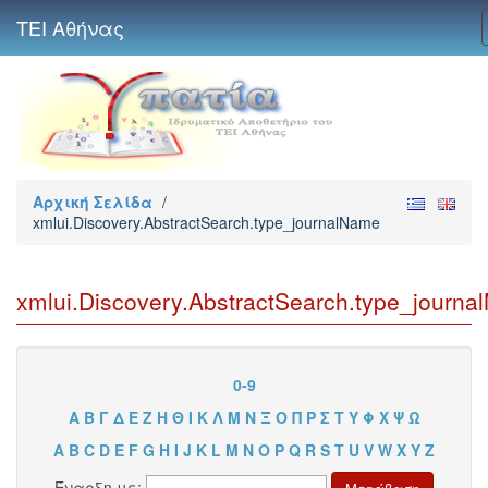
ΤΕΙ Αθήνας
Αρχική Σελίδα
/
xmlui.Discovery.AbstractSearch.type_journalName
xmlui.Discovery.AbstractSearch.type_journ
0-9
Α
Β
Γ
Δ
Ε
Ζ
Η
Θ
Ι
Κ
Λ
Μ
Ν
Ξ
Ο
Π
Ρ
Σ
Τ
Υ
Φ
Χ
Ψ
Ω
A
B
C
D
E
F
G
H
I
J
K
L
M
N
O
P
Q
R
S
T
U
V
W
X
Y
Z
Έναρξη με: