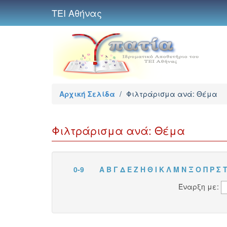
ΤΕΙ Αθήνας
Αρχική Σελίδα
/
Φιλτράρισμα ανά: Θέμα
Φιλτράρισμα ανά: Θέμα
0-9
Α
Β
Γ
Δ
Ε
Ζ
Η
Θ
Ι
Κ
Λ
Μ
Ν
Ξ
Ο
Π
Ρ
Σ
Έναρξη με: