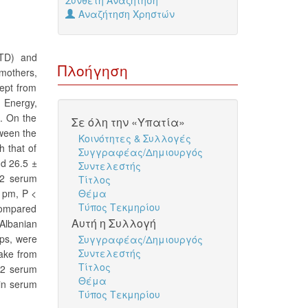
Σύνθετη Αναζήτηση
Αναζήτηση Χρηστών
NTD) and
Πλοήγηση
 mothers,
ept from
 Energy,
n. On the
Σε όλη την «Υπατία»
tween the
Κοινότητες & Συλλογές
 that of
Συγγραφέας/Δημιουργός
nd 26.5 ±
Συντελεστής
12 serum
Τίτλος
7 pm, P <
Θέμα
Τύπος Τεκμηρίου
 compared
Αυτή η Συλλογή
Albanian
ups, were
Συγγραφέας/Δημιουργός
Συντελεστής
take from
Τίτλος
B12 serum
Θέμα
min serum
Τύπος Τεκμηρίου