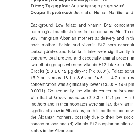
Τύπος Τεκμηρίου:
Δημοσίευση σε περιοδικό
Όνομα Περιοδικού:
Journal of Human Nutrition and 
Background Low folate and vitamin B12 concentrat
neurological manifestations in the neonates. Aim To 
908 immigrant Albanian mothers at delivery and in t
each mother. Folate and vitamin B12 sera concent
carbohydrates and total fat intake were significantl
contrary, total protein, and especially animal protein
two ethnic groups whereas vitamin B12 intake in Alb
Greeks (2.8 ± 0.12 μg day−1; P < 0.001). Folate seru
15.2 nm versus 18.1 ± 8.6 and 24.6 ± 14.7 nm, respe
concentration was significantly lower (135.0 ± 19.6 p
0.0001). Consequently, the vitamin concentrations w
with that of Greek neonates (213.3 ± 11.4 pm, P < 
mothers and in their neonates were similar, (b) vitamin
significantly low in Albanians, both in mothers and new
the Albanian mothers, possibly due to their low soc
concentrations and (d) vitamin B12 supplementation al
status in the Albanians.