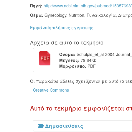
Πηγή:
http://www.ncbi.nlm.nih.gov/pubmed/15357698
Θέμα:
Gynecology
,
Nutrition
,
Γυναικολογία
,
Διατρ
Εμφάνιση πλήρους εγγραφής
Αρχεία σε αυτό το τεκμήριο
Όνομα:
Schulpis_et_al-2004-Journal_o
Μέγεθος:
79.84Kb
Μορφότυπο:
PDF
Οι παρακάτω άδειες σχετίζονται με αυτό το τεκ
Creative Commons
Αυτό το τεκμήριο εμφανίζεται σ
Δημοσιεύσεις