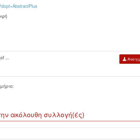
?dopt=AbstractPlus
οφή
f ...
Άνοιγ
μήριο:
την ακόλουθη συλλογή(ές)