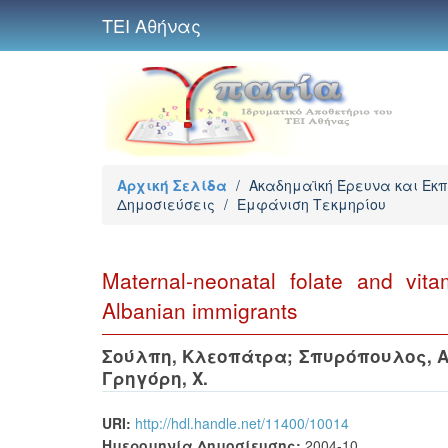
ΤΕΙ Αθήνας
Αρχική Σελίδα
/
Ακαδημαϊκή Έρευνα και Εκ
Δημοσιεύσεις
/
Εμφάνιση Τεκμηρίου
Maternal-neonatal folate and vi
Albanian immigrants
Σούλπη, Κλεοπάτρα
;
Σπυρόπουλος, Α
Γρηγόρη, Χ.
URI:
http://hdl.handle.net/11400/10014
Ημερομηνία Δημοσίευσης:
2004-10