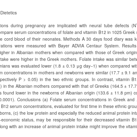
Dietetics
ions during pregnancy are implicated with neural tube defects (
compare serum concentrations of folate and vitamin B12 in 1025 Greek
he cord blood of their neonates. Methods A 30 days food diary was k
rations were measured with Bayer ADVIA Centaur System. Results
y higher in Albanian mothers when compared with those of Greek origi
 intake were higher in the Greek mothers. Folate intake was similar be
anians was evaluated lower (1.8 ± 0.13 μg day−1) when compared with
m concentrations in mothers and newborns were similar (17.7 ± 9.1 a
ctively P > 0.05) in the two ethnic groups. In contrast, vitamin B
m) in the Albanian mothers compared with that of Greeks (164.5 ± 17.
as found lower in the newborns of Albanian origin (133.6 ± 11.8 pm)
0.0001). Conclusions (a) Folate serum concentrations in Greek and 
 B12 serum concentrations, evaluated for first time in these ethnic gro
borns, (c) the low protein and especially the reduced animal protein in
io-economic status, may be responsible for their decreased vitamin 
ong with an increase of animal protein intake might improve the vita