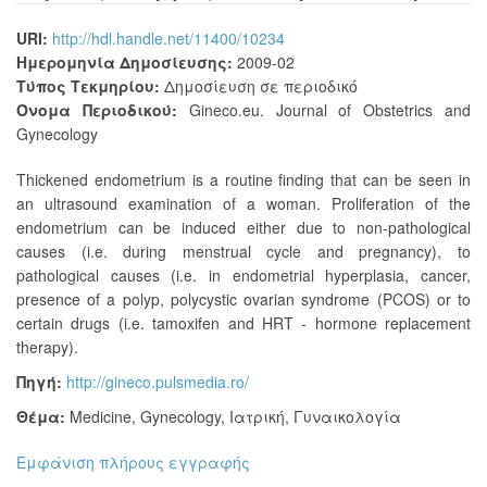
URI:
http://hdl.handle.net/11400/10234
Ημερομηνία Δημοσίευσης:
2009-02
Τύπος Τεκμηρίου:
Δημοσίευση σε περιοδικό
Όνομα Περιοδικού:
Gineco.eu. Journal of Obstetrics and
Gynecology
Thickened endometrium is a routine finding that can be seen in
an ultrasound examination of a woman. Proliferation of the
endometrium can be induced either due to non-pathological
causes (i.e. during menstrual cycle and pregnancy), to
pathological causes (i.e. in endometrial hyperplasia, cancer,
presence of a polyp, polycystic ovarian syndrome (PCOS) or to
certain drugs (i.e. tamoxifen and HRT - hormone replacement
therapy).
Πηγή:
http://gineco.pulsmedia.ro/
Θέμα:
Medicine
,
Gynecology
,
Ιατρική
,
Γυναικολογία
Εμφάνιση πλήρους εγγραφής