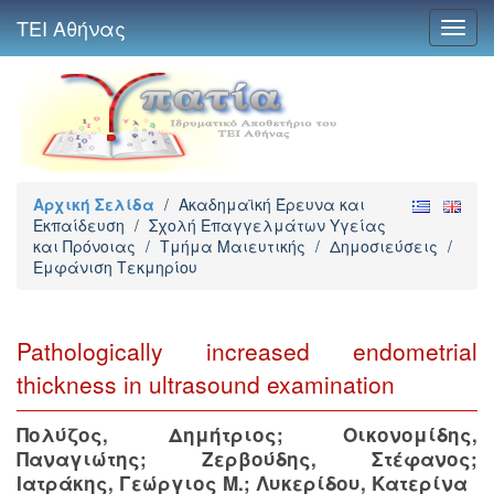
ΤΕΙ Αθήνας
Toggl
navig
Αρχική Σελίδα
/
Ακαδημαϊκή Έρευνα και
Εκπαίδευση
/
Σχολή Επαγγελμάτων Υγείας
και Πρόνοιας
/
Τμήμα Μαιευτικής
/
Δημοσιεύσεις
/
Εμφάνιση Τεκμηρίου
Pathologically increased endometrial
thickness in ultrasound examination
Πολύζος, Δημήτριος
;
Οικονομίδης,
Παναγιώτης
;
Ζερβούδης, Στέφανος
;
Ιατράκης, Γεώργιος Μ.
;
Λυκερίδου, Κατερίνα