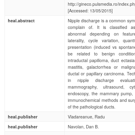
http://gineco.pulsmedia.ro/index.ph
[Accessed: 13/05/2015]
heal.abstract
Nipple discharge is a common s
complain of. It is classified 
abnormal depending on featu
laterality, cycle variation, quant
presentation (induced vs spontan
be related to benign conditi
intraductal papilloma, duct ectasia
mastitis, galactorrhea or malig
ductal or papillary carcinoma. Te
in nipple discharge evaluat
mammography, ultrasound, cyt
endoscopy, the mammary pump, 
immunochemical methods and surgi
of the pathological ducts.
heal.publisher
Vladareanue, Radu
heal.publisher
Navolan, Dan B.