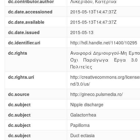
dc.contributor.author
Λυκερίδου, Κατερίνα
dc.date.accessioned
2015-05-13T14:47:37Z
dc.date.available
2015-05-13T14:47:37Z
dc.date.issued
2015-05-13
dc.identifier.uri
http://hdl.handle.net/11400/10295
dc.rights
Αναφορά Δημιουργού-Μη Εμπορ
Όχι Παράγωγα Έργα 3.0
Πολιτείες
dc.rights.uri
http://creativecommons.org/license
nd/3.0/us/
dc.source
http://gineco.pulsmedia.ro/
dc.subject
Nipple discharge
dc.subject
Galactorrhea
dc.subject
Papilloma
dc.subject
Duct ectasia