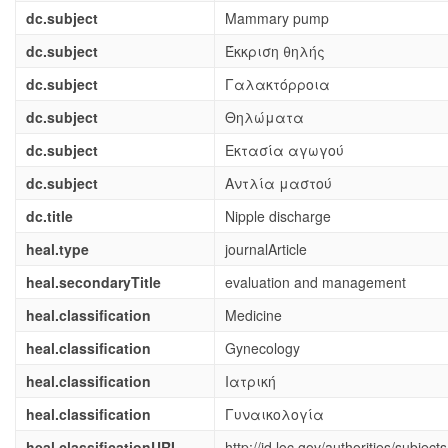
dc.subject
Mammary pump
dc.subject
Έκκριση θηλής
dc.subject
Γαλακτόρροια
dc.subject
Θηλώματα
dc.subject
Εκτασία αγωγού
dc.subject
Αντλία μαστού
dc.title
Nipple discharge
heal.type
journalArticle
heal.secondaryTitle
evaluation and management
heal.classification
Medicine
heal.classification
Gynecology
heal.classification
Ιατρική
heal.classification
Γυναικολογία
heal.classificationURI
http://id.loc.gov/authorities/subje