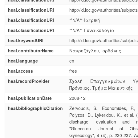
heal.classificationURI
http://id.loc.gov/authorities/subje
heal.classificationURI
**N/A**-Ιατρική
heal.classificationURI
**N/A**-Γυναικολογία
heal.keywordURI
http://id.loc.gov/authorities/subje
heal.contributorName
Ναυροζόγλου, Ιορδάνης
heal.language
en
heal.access
free
heal.recordProvider
Σχολή Επαγγελμάτων Υγ
Πρόνοιας. Τμήμα Μαιευτικής
heal.publicationDate
2008-12
heal.bibliographicCitation
Zervoudis, S., Economides, P., I
Polyzos, D., Lykeridou, K., et al. 
discharge: evaluation and m
"Gineco.eu. Journal of Obst
Gynecology", 4 (4), p. 230-237. Av