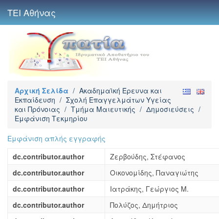
ΤΕΙ Αθήνας
Αρχική Σελίδα
/
Ακαδημαϊκή Έρευνα και
Εκπαίδευση
/
Σχολή Επαγγελμάτων Υγείας
και Πρόνοιας
/
Τμήμα Μαιευτικής
/
Δημοσιεύσεις
/
Εμφάνιση Τεκμηρίου
Εμφάνιση απλής εγγραφής
dc.contributor.author
Ζερβούδης, Στέφανος
dc.contributor.author
Οικονομίδης, Παναγιώτης
dc.contributor.author
Ιατράκης, Γεώργιος Μ.
dc.contributor.author
Πολύζος, Δημήτριος