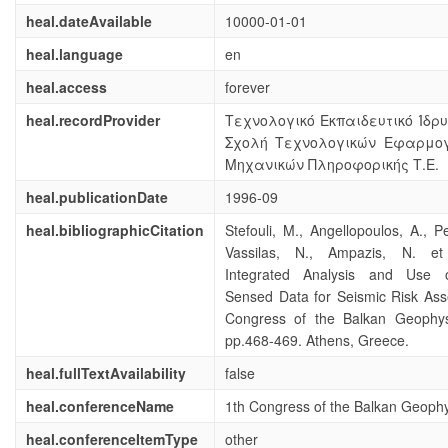
heal.dateAvailable
10000-01-01
heal.language
en
heal.access
forever
heal.recordProvider
Τεχνολογικό Εκπαιδευτικό Ίδρ
Σχολή Τεχνολογικών Εφαρμο
Μηχανικών Πληροφορικής Τ.Ε.
heal.publicationDate
1996-09
heal.bibliographicCitation
Stefouli, M., Angellopoulos, A., Pe
Vassilas, N., Ampazis, N. et
Integrated Analysis and Use 
Sensed Data for Seismic Risk Ass
Congress of the Balkan Geophysi
pp.468-469. Athens, Greece.
heal.fullTextAvailability
false
heal.conferenceName
1th Congress of the Balkan Geophy
heal.conferenceItemType
other