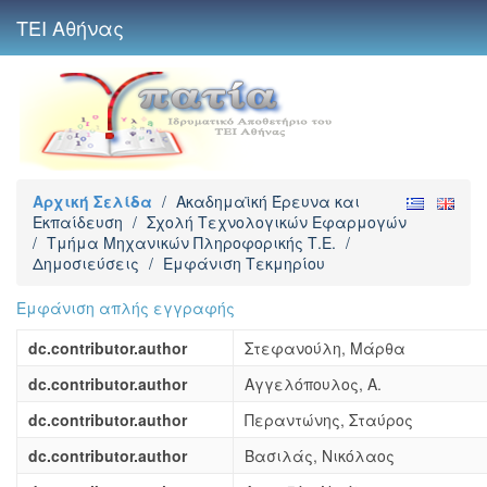
ΤΕΙ Αθήνας
Αρχική Σελίδα
/
Ακαδημαϊκή Έρευνα και
Εκπαίδευση
/
Σχολή Τεχνολογικών Εφαρμογών
/
Τμήμα Μηχανικών Πληροφορικής Τ.Ε.
/
Δημοσιεύσεις
/
Εμφάνιση Τεκμηρίου
Εμφάνιση απλής εγγραφής
dc.contributor.author
Στεφανούλη, Μάρθα
dc.contributor.author
Αγγελόπουλος, Α.
dc.contributor.author
Περαντώνης, Σταύρος
dc.contributor.author
Βασιλάς, Νικόλαος