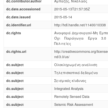
dc.contributor.author
Αμπαζής, Νικόλαος
dc.date.accessioned
2015-05-13T21:57:35Z
dc.date.issued
2015-05-14
dc.identifier.uri
http://hdl.handle.net/11400/10338
dc.rights
Αναφορά Δημιουργού-Μη Εμπορ
Όχι Παράγωγα Έργα 3.0
Πολιτείες
dc.rights.uri
http://creativecommons.org/license
nd/3.0/us/
dc.subject
Ολοκληρωμένη ανάλυση
dc.subject
Τηλεπισκοπικά δεδομένα
dc.subject
Σεισμικός κίνδυνος
dc.subject
Integrated Analysis
dc.subject
Remotely Sensed Data
dc.subject
Seismic Risk Assessment