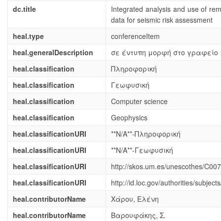
dc.title
Integrated analysis and use of re
data for seismic risk assessment
heal.type
conferenceItem
heal.generalDescription
σε έντυπη μορφή στο γραφείο
heal.classification
Πληροφορική
heal.classification
Γεωφυσική
heal.classification
Computer science
heal.classification
Geophysics
heal.classificationURI
**N/A**-Πληροφορική
heal.classificationURI
**N/A**-Γεωφυσική
heal.classificationURI
http://skos.um.es/unescothes/C00
heal.classificationURI
http://id.loc.gov/authorities/subje
heal.contributorName
Χάρου, Ελένη
heal.contributorName
Βαρουφάκης, Σ.