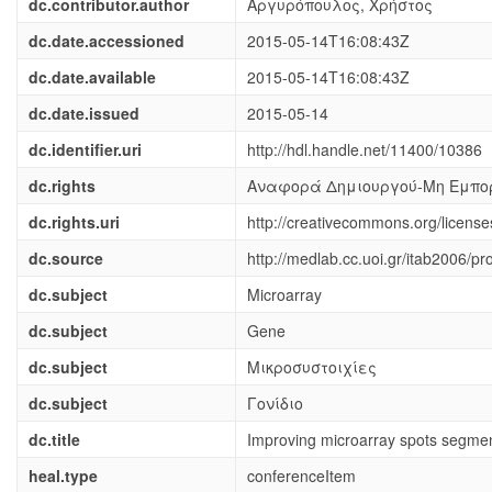
dc.contributor.author
Αργυρόπουλος, Χρήστος
dc.date.accessioned
2015-05-14T16:08:43Z
dc.date.available
2015-05-14T16:08:43Z
dc.date.issued
2015-05-14
dc.identifier.uri
http://hdl.handle.net/11400/10386
dc.rights
Αναφορά Δημιουργού-Μη Εμπορ
dc.rights.uri
http://creativecommons.org/license
dc.source
http://medlab.cc.uoi.gr/itab2006
dc.subject
Microarray
dc.subject
Gene
dc.subject
Μικροσυστοιχίες
dc.subject
Γονίδιο
dc.title
Improving microarray spots segmen
heal.type
conferenceItem