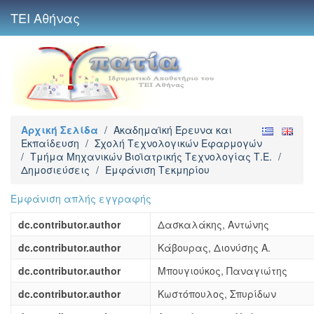
ΤΕΙ Αθήνας
Αρχική Σελίδα
/
Ακαδημαϊκή Έρευνα και
Εκπαίδευση
/
Σχολή Τεχνολογικών Εφαρμογών
/
Τμήμα Μηχανικών Βιοϊατρικής Τεχνολογίας Τ.Ε.
/
Δημοσιεύσεις
/
Εμφάνιση Τεκμηρίου
Εμφάνιση απλής εγγραφής
dc.contributor.author
Δασκαλάκης, Αντώνης
dc.contributor.author
Κάβουρας, Διονύσης Α.
dc.contributor.author
Μπουγιούκος, Παναγιώτης
dc.contributor.author
Κωστόπουλος, Σπυρίδων