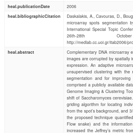
heal.publicationDate
2006
heal.bibliographicCitation
Daskalakis, A., Cavouras, D., Bougi
microarray spots segmentation b
International Special Topic Conf
26th-28th Oct
http://medlab.cc.uoi.gr/itab2006
heal.abstract
Complementary DNA microarray e
images are corrupted by spatially
expression. An adaptive microarr
unsupervised clustering with the 
segmentation and for improving
comprised a publicly available da
Genome Imaging & Clustering Tool 
shift of Saccharomyces cerevisiae
griding algorithm for locating indi
from the spot’s background, and 3/a 
the proposed technique quantifie
Flow snake) and the information 
increased the Jeffrey’s metric fr