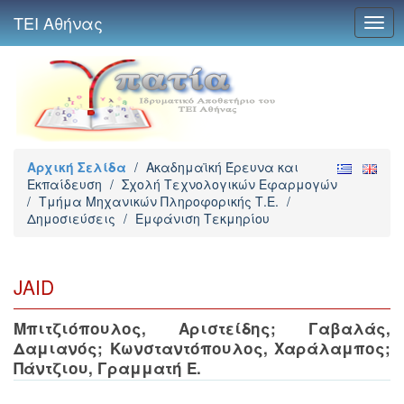
ΤΕΙ Αθήνας
Togg
navig
Αρχική Σελίδα
/
Ακαδημαϊκή Έρευνα και
Εκπαίδευση
/
Σχολή Τεχνολογικών Εφαρμογών
/
Τμήμα Μηχανικών Πληροφορικής Τ.Ε.
/
Δημοσιεύσεις
/
Εμφάνιση Τεκμηρίου
JAID
Μπιτζιόπουλος, Αριστείδης
;
Γαβαλάς,
Δαμιανός
;
Κωνσταντόπουλος, Χαράλαμπος
;
Πάντζιου, Γραμματή Ε.