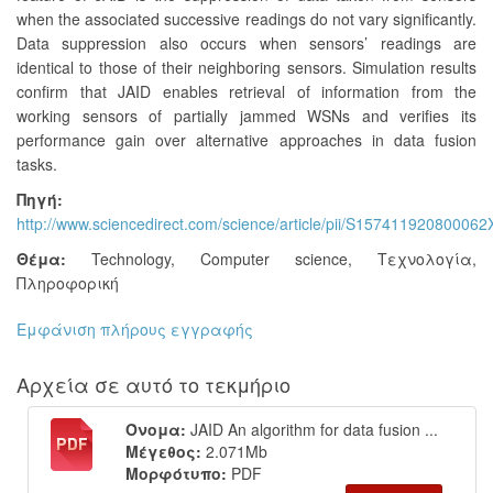
when the associated successive readings do not vary significantly.
Data suppression also occurs when sensors’ readings are
identical to those of their neighboring sensors. Simulation results
confirm that JAID enables retrieval of information from the
working sensors of partially jammed WSNs and verifies its
performance gain over alternative approaches in data fusion
tasks.
Πηγή:
http://www.sciencedirect.com/science/article/pii/S157411920800062
Θέμα:
Technology
,
Computer science
,
Τεχνολογία
,
Πληροφορική
Εμφάνιση πλήρους εγγραφής
Αρχεία σε αυτό το τεκμήριο
Όνομα:
JAID An algorithm for data fusion ...
Μέγεθος:
2.071Mb
Μορφότυπο:
PDF