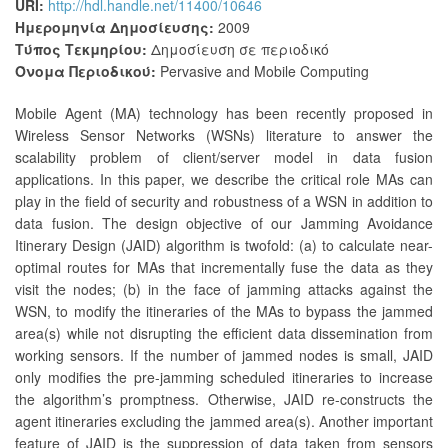
URI:
http://hdl.handle.net/11400/10646
Ημερομηνία Δημοσίευσης:
2009
Τύπος Τεκμηρίου:
Δημοσίευση σε περιοδικό
Όνομα Περιοδικού:
Pervasive and Mobile Computing
Mobile Agent (MA) technology has been recently proposed in
Wireless Sensor Networks (WSNs) literature to answer the
scalability problem of client/server model in data fusion
applications. In this paper, we describe the critical role MAs can
play in the field of security and robustness of a WSN in addition to
data fusion. The design objective of our Jamming Avoidance
Itinerary Design (JAID) algorithm is twofold: (a) to calculate near-
optimal routes for MAs that incrementally fuse the data as they
visit the nodes; (b) in the face of jamming attacks against the
WSN, to modify the itineraries of the MAs to bypass the jammed
area(s) while not disrupting the efficient data dissemination from
working sensors. If the number of jammed nodes is small, JAID
only modifies the pre-jamming scheduled itineraries to increase
the algorithm’s promptness. Otherwise, JAID re-constructs the
agent itineraries excluding the jammed area(s). Another important
feature of JAID is the suppression of data taken from sensors